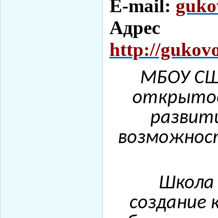
E-mail:
guko
Адре
http://gukov
МБОУ СШ 
открытое
развит
возможност
Школа
создание