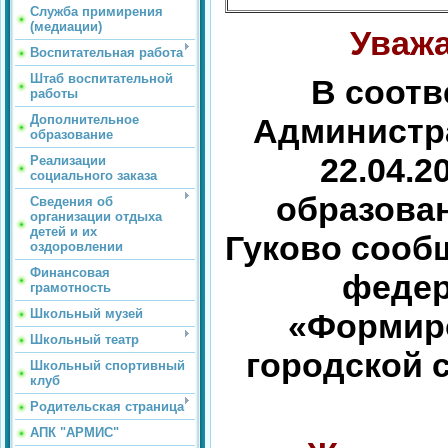
Служба примирения
(медиации)
Уваж
Воспитательная работа
Штаб воспитательной
В соотв
работы
Дополнительное
Администра
образование
22.04.2
Реализации
социального заказа
образован
Сведения об
организации отдыха
детей и их
Гуково сообщ
оздоровлении
Финансовая
федер
грамотность
Школьный музей
«Формир
Школьный театр
городской 
Школьный спортивный
клуб
Родительская страница
АПК "АРМИС"