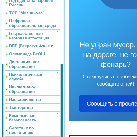
Год единства народов
России
ТОР "Моя школа"
Цифровая
образовательная среда
Государственная
итоговая аттестация
Не убран мусор,
ВПР (Всероссийские п...
на дороге, не г
Олимпиада ВсОШ
Дистанционное
фонарь?
образование
Психологическая
Столкнулись с пробле
служба
сообщите о ней!
Инклюзивное
образование
Наставничество
Сообщить о пробл
Тьюторство
Комплексная
безопасность
Советник по
воспитанию