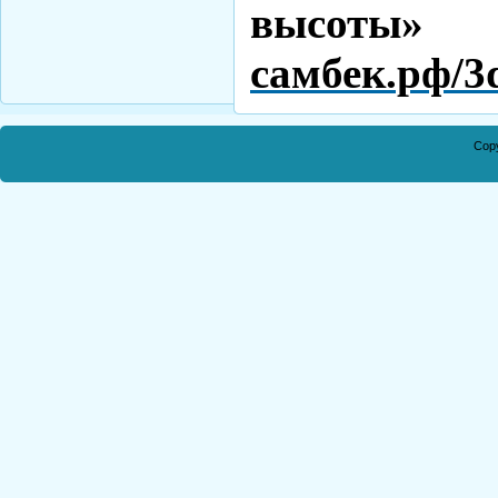
выс
самбек.рф/3d
Cop