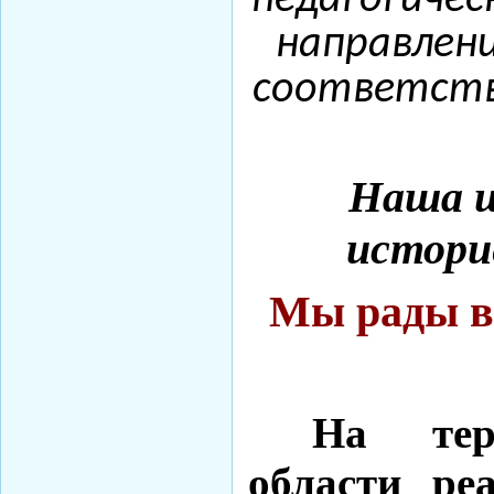
педагогичес
направлен
соответств
Наша ш
истори
Мы рады вс
На тер
области ре