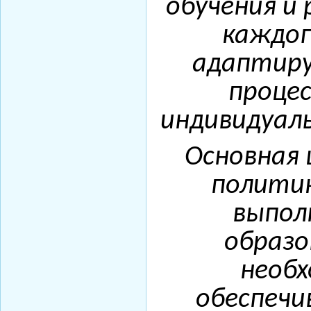
обучения и 
каждог
адаптиру
процес
индивидуал
Основная 
полити
выпол
образо
необх
обеспечи