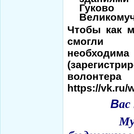
Гуков
Великомуч
Чтобы как 
смогли 
необходим
(зарегистр
волонте
https://vk.ru
В
ас
Му