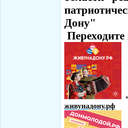
патриотиче
Дону"
Переходите 
живунадону.рф