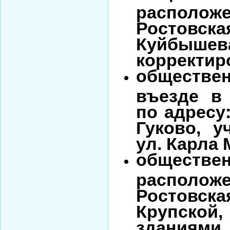
располо
Ростовская
Куйбыше
корректиро
обществе
въезде в 
по адресу:
Гуково, у
ул. Карла 
обществ
располо
Ростовская
Крупской
зданиями