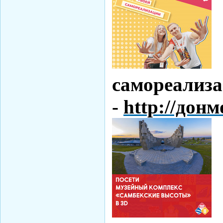
самореали
-
http://дон
«