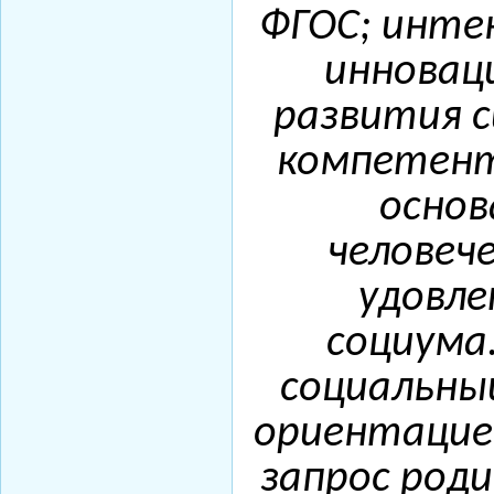
ФГОС;
интен
инновац
развития 
компетент
основ
человеч
удовле
социума
социальный
ориентацие
запрос роди